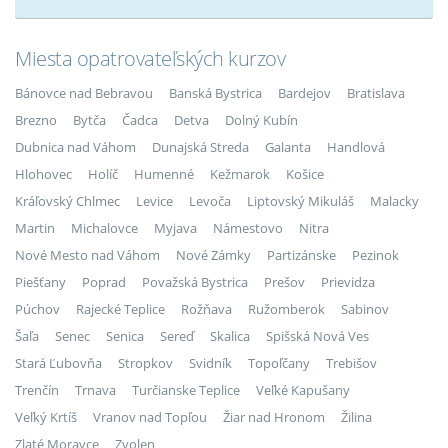
Miesta opatrovateľských kurzov
Bánovce nad Bebravou
Banská Bystrica
Bardejov
Bratislava
Brezno
Bytča
Čadca
Detva
Dolný Kubín
Dubnica nad Váhom
Dunajská Streda
Galanta
Handlová
Hlohovec
Holíč
Humenné
Kežmarok
Košice
Kráľovský Chlmec
Levice
Levoča
Liptovský Mikuláš
Malacky
Martin
Michalovce
Myjava
Námestovo
Nitra
Nové Mesto nad Váhom
Nové Zámky
Partizánske
Pezinok
Piešťany
Poprad
Považská Bystrica
Prešov
Prievidza
Púchov
Rajecké Teplice
Rožňava
Ružomberok
Sabinov
Šaľa
Senec
Senica
Sereď
Skalica
Spišská Nová Ves
Stará Ľubovňa
Stropkov
Svidník
Topoľčany
Trebišov
Trenčín
Trnava
Turčianske Teplice
Veľké Kapušany
Veľký Krtíš
Vranov nad Topľou
Žiar nad Hronom
Žilina
Zlaté Moravce
Zvolen