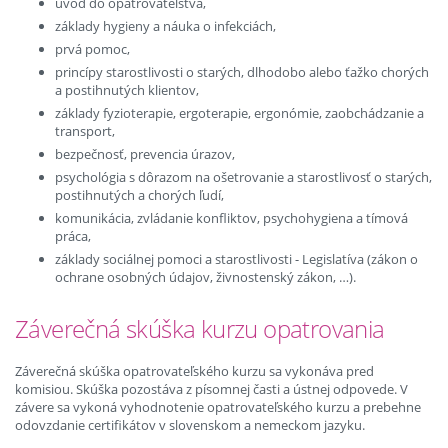
úvod do opatrovateľstva,
základy hygieny a náuka o infekciách,
prvá pomoc,
princípy starostlivosti o starých, dlhodobo alebo ťažko chorých
a postihnutých klientov,
základy fyzioterapie, ergoterapie, ergonómie, zaobchádzanie a
transport,
bezpečnosť, prevencia úrazov,
psychológia s dôrazom na ošetrovanie a starostlivosť o starých,
postihnutých a chorých ľudí,
komunikácia, zvládanie konfliktov, psychohygiena a tímová
práca,
základy sociálnej pomoci a starostlivosti - Legislatíva (zákon o
ochrane osobných údajov, živnostenský zákon, …).
Záverečná skúška kurzu opatrovania
Záverečná skúška opatrovateľského kurzu sa vykonáva pred
komisiou. Skúška pozostáva z písomnej časti a ústnej odpovede. V
závere sa vykoná vyhodnotenie opatrovateľského kurzu a prebehne
odovzdanie certifikátov v slovenskom a nemeckom jazyku.