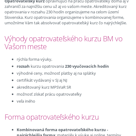
Opatrovateľský kurz
oprávňujúci na prácu opatrovateľky doma aj v
zahraničí za najnižšiu cenu už aj vo vašom meste. Akreditovaný kurz
opatrovania v rozsahu 230 hodín organizujeme na celom území
Slovenska. Kurz opatrovania organizujeme v kombinovanej forme,
umožníme Vám tak absolvovať opatrovateľský kurz čo najrýchlejšie.
Výhody opatrovateľského kurzu BM vo
Vašom meste
rýchla forma výuky,
rozsah
kurzu opatrovania
230 vyučovacích hodín
výhodné ceny, možnosť platby aj na splátky
certifikát vydávaný v SJ aj NJ
akreditovaný kurz MPSVaR SR
možnosť získať prácu opatrovateľky
veľa iného
Forma opatrovateľského kurzu
Kombinovaná forma opatrovateľského kurzu -
najrýchlejšia forma
: materiály k výuke aj online, termíny