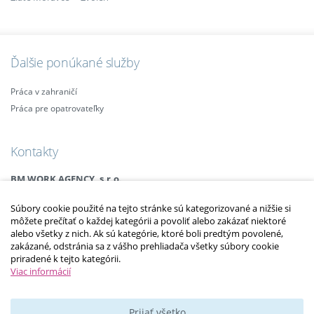
Ďalšie ponúkané služby
Práca v zahraničí
Práca pre opatrovateľky
Kontakty
BM WORK AGENCY, s.r.o.
Legionárska 25, 911 01 Trenčín
Súbory cookie použité na tejto stránke sú kategorizované a nižšie si
Email:
info@bmagency.sk
môžete prečítať o každej kategórii a povoliť alebo zakázať niektoré
Mobil:
+421 (0)915 863 666
alebo všetky z nich. Ak sú kategórie, ktoré boli predtým povolené,
+421 (0)910 385 238
zakázané, odstránia sa z vášho prehliadača všetky súbory cookie
+421 (0)949 152 774
priradené k tejto kategórii.
Viac informácií
2010 – 2014 © Copyright
opatrovatelsky-kurz.sk
. Všetky práva vyhradené.
Upraviť nastavenia Cookies
Prijať všetko