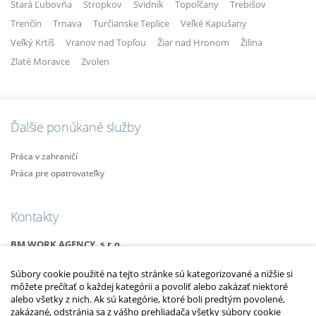
Stará Ľubovňa
Stropkov
Svidník
Topoľčany
Trebišov
Trenčín
Trnava
Turčianske Teplice
Veľké Kapušany
Veľký Krtíš
Vranov nad Topľou
Žiar nad Hronom
Žilina
Zlaté Moravce
Zvolen
Ďalšie ponúkané služby
Práca v zahraničí
Práca pre opatrovateľky
Kontakty
BM WORK AGENCY, s.r.o.
Legionárska 25, 911 01 Trenčín
Súbory cookie použité na tejto stránke sú kategorizované a nižšie si
Email:
info@bmagency.sk
môžete prečítať o každej kategórii a povoliť alebo zakázať niektoré
Mobil:
+421 (0)915 863 666
alebo všetky z nich. Ak sú kategórie, ktoré boli predtým povolené,
+421 (0)910 385 238
zakázané, odstránia sa z vášho prehliadača všetky súbory cookie
+421 (0)949 152 774