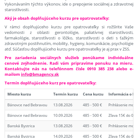
Vykonávaním týchto výkonov, ide o prepojenie sociálnej a zdravotnej
starostlivosti.
Aký je obsah doplňujúceho kurzu pre opatrovateľky:
V rámci doplňujúceho kurzu pre opatrovateľky si rožšírite Vaše
vedomosti z oblasti gerontológie, paliatívnej starostlivosti,
farmakológie, starostlivosti o lôžko, starostlivosti o deti s ťažkým
zdravotným postihnutím, mobility, hygieny, komunikácie, psychológie
atď. Súčasťou doplňujúceho kurzu pre opatrovateľky je aj prax v ZSS.
Pre zariadenia sociálnych služieb ponúkame individuálne
cenové zvýhodnenie. Radi vám pripravíme ponuku na mieru.
Kontaktujte nás na telefónnom čísle 0910 385 238 alebo e-
mailom
info@bmagency.sk
Termín doplňujúceho kurz pre opatrovateľky:
Miesto kurzu
Termín kurzu
Cena kurzu
Informácia o ku
Bánovce nad Bebravou
13.08.2026
485 - 500 €
Prihlásenie možn
Bánovce nad Bebravou
10.09.2026
485 - 500 €
Zľava 15€ do 03.
Banská Bystrica
13.08.2026
485 - 500 €
Prihlásenie možn
Banská Bystrica
14.09.2026
485 - 500 €
Zľava 15€ do 07.