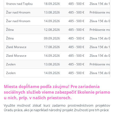
Vranov nad Topľou
18.09.2026
485 - 500 €
Zľava 15€ do 11.
Žiar nad Hronom
13.08.2026
485 - 500 €
Prihlásenie možn
Žiar nad Hronom
14.09.2026
485 - 500 €
Zľava 15€ do 07.
Žilina
12.08.2026
485 - 500 €
Prihlásenie možn
Žilina
09.09.2026
485 - 500 €
Zľava 15€ do 02.
Zlaté Moravce
17.08.2026
485 - 500 €
Zľava 15€ do 10.
Zlaté Moravce
14.09.2026
485 - 500 €
Zľava 15€ do 07.
Zvolen
13.08.2026
485 - 500 €
Prihlásenie možn
Zvolen
14.09.2026
485 - 500 €
Zľava 15€ do 07.
Miesta dopĺňame podľa záujmu! Pre zariadenia
sociálnych služieb vieme zabezpečiť školenie priamo
u nich, príp. v našich priestoroch.
Využite možnosť získať kurz zadarmo prostredníctvom projektov
Úradu práce, ako je napríklad národný projekt Zručnosti pre trh práce