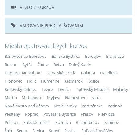
VIDEO Z KURZOV
VAROVANIE PRED FALŠOVANÍM
Miesta opatrovateľských kurzov
Bánovce nad Bebravou
Banská Bystrica
Bardejov
Bratislava
Brezno
Bytča
Čadca
Detva
Dolný Kubín
Dubnica nad Váhom
Dunajská Streda
Galanta
Handlová
Hlohovec
Holíč
Humenné
Kežmarok
Košice
Kráľovský Chlmec
Levice
Levoča
Liptovský Mikuláš
Malacky
Martin
Michalovce
Myjava
Námestovo
Nitra
Nové Mesto nad Váhom
Nové Zámky
Partizánske
Pezinok
Piešťany
Poprad
Považská Bystrica
Prešov
Prievidza
Púchov
Rajecké Teplice
Rožňava
Ružomberok
Sabinov
Šaľa
Senec
Senica
Sereď
Skalica
Spišská Nová Ves