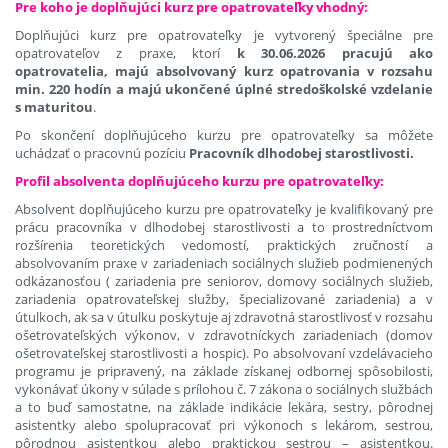
Pre koho je doplňujúci kurz pre opatrovateľky vhodný:
Doplňujúci kurz pre opatrovateľky je vytvorený špeciálne pre
opatrovateľov z praxe, ktorí
k 30.06.2026 pracujú ako
opatrovatelia, majú absolvovaný kurz opatrovania v rozsahu
min. 220 hodín a majú ukončené úplné stredoškolské vzdelanie
s maturitou
.
Po skončení doplňujúceho kurzu pre opatrovateľky sa môžete
uchádzať o pracovnú pozíciu
Pracovník dlhodobej starostlivosti.
Profil absolventa doplňujúceho kurzu pre opatrovateľky:
Absolvent doplňujúceho kurzu pre opatrovateľky je kvalifikovaný pre
prácu pracovníka v dlhodobej starostlivosti a to prostredníctvom
rozšírenia teoretických vedomostí, praktických zručností a
absolvovaním praxe v zariadeniach sociálnych služieb podmienených
odkázanosťou ( zariadenia pre seniorov, domovy sociálnych služieb,
zariadenia opatrovateľskej služby, špecializované zariadenia) a v
útulkoch, ak sa v útulku poskytuje aj zdravotná starostlivosť v rozsahu
ošetrovateľských výkonov, v zdravotníckych zariadeniach (domov
ošetrovateľskej starostlivosti a hospic). Po absolvovaní vzdelávacieho
programu je pripravený, na základe získanej odbornej spôsobilosti,
vykonávať úkony v súlade s prílohou č. 7 zákona o sociálnych službách
a to buď samostatne, na základe indikácie lekára, sestry, pôrodnej
asistentky alebo spolupracovať pri výkonoch s lekárom, sestrou,
pôrodnou asistentkou alebo praktickou sestrou – asistentkou.