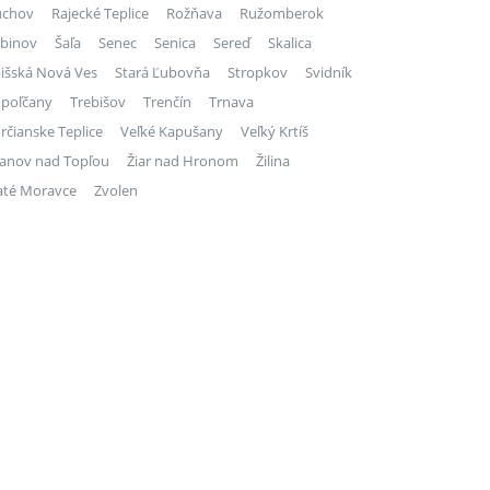
úchov
Rajecké Teplice
Rožňava
Ružomberok
binov
Šaľa
Senec
Senica
Sereď
Skalica
išská Nová Ves
Stará Ľubovňa
Stropkov
Svidník
poľčany
Trebišov
Trenčín
Trnava
rčianske Teplice
Veľké Kapušany
Veľký Krtíš
anov nad Topľou
Žiar nad Hronom
Žilina
até Moravce
Zvolen