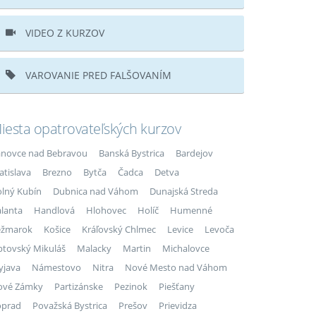
VIDEO Z KURZOV
VAROVANIE PRED FALŠOVANÍM
iesta opatrovateľských kurzov
novce nad Bebravou
Banská Bystrica
Bardejov
atislava
Brezno
Bytča
Čadca
Detva
lný Kubín
Dubnica nad Váhom
Dunajská Streda
lanta
Handlová
Hlohovec
Holíč
Humenné
ežmarok
Košice
Kráľovský Chlmec
Levice
Levoča
ptovský Mikuláš
Malacky
Martin
Michalovce
yjava
Námestovo
Nitra
Nové Mesto nad Váhom
ové Zámky
Partizánske
Pezinok
Piešťany
oprad
Považská Bystrica
Prešov
Prievidza