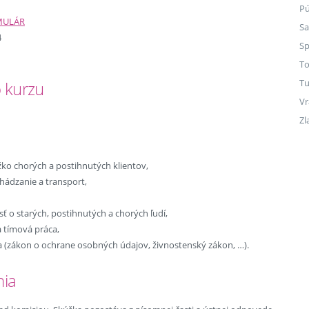
P
MULÁR
Sa
4
Sp
To
Tu
 kurzu
Vr
Zl
ažko chorých a postihnutých klientov,
hádzanie a transport,
ť o starých, postihnutých a chorých ľudí,
a tímová práca,
tíva (zákon o ochrane osobných údajov, živnostenský zákon, …).
nia