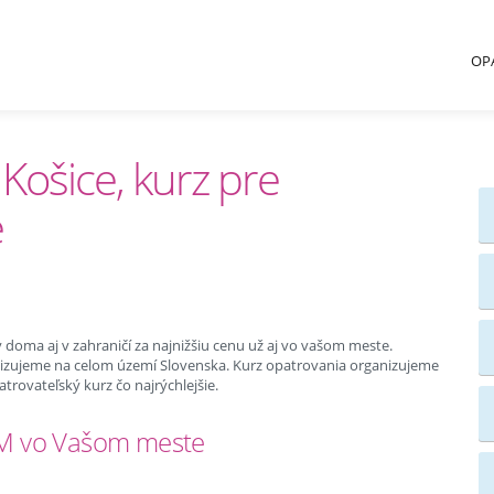
OP
 Košice, kurz pre
e
doma aj v zahraničí za najnižšiu cenu už aj vo vašom meste.
nizujeme na celom území Slovenska. Kurz opatrovania organizujeme
ovateľský kurz čo najrýchlejšie.
BM vo Vašom meste