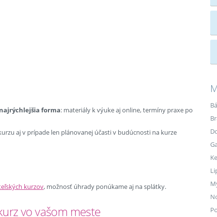
M
Bá
ajrýchlejšia forma
: materiály k výuke aj online, termíny praxe po
Br
Do
urzu aj v prípade len plánovanej účasti v budúcnosti na kurze
Ga
K
Li
M
teľských kurzov
, možnosť úhrady ponúkame aj na splátky.
N
ý kurz vo vašom meste
P