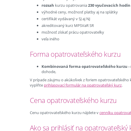
rozsah
kurzu opatrovania
230 vyučovacích hodín
výhodné ceny, možnosť platby aj na splátky
certifikát vydávaný v SJ aj NJ
akreditovaný kurz MPSVaR SR
možnosť získať prácu opatrovateľky
veľa iného
Forma opatrovateľského kurzu
Kombinovaná forma opatrovateľského kurzu - n
dohode,
V prípade záujmu o akúkoľvek z foriem opatrovateľského k
vyplňte
prihlasovací formulár na opatrovateľský kurz
.
Cena opatrovateľského kurzu
Cenu opatrovateľského kurzu nájdete v
cenníku opatrova
Ako sa prihlásiť na opatrovateľsk