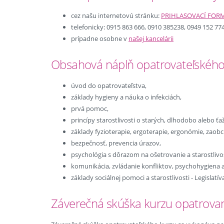
cez našu internetovú stránku:
PRIHLASOVACÍ FOR
telefonicky: 0915 863 666, 0910 385238, 0949 152 77
prípadne osobne v
našej kancelárii
Obsahová náplň opatrovateľského
úvod do opatrovateľstva,
základy hygieny a náuka o infekciách,
prvá pomoc,
princípy starostlivosti o starých, dlhodobo alebo ť
základy fyzioterapie, ergoterapie, ergonómie, zaobc
bezpečnosť, prevencia úrazov,
psychológia s dôrazom na ošetrovanie a starostlivos
komunikácia, zvládanie konfliktov, psychohygiena 
základy sociálnej pomoci a starostlivosti - Legisla
Záverečná skúška kurzu opatrova