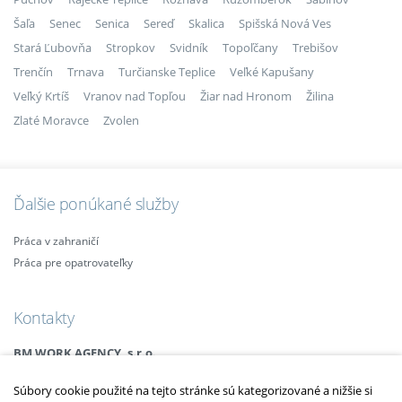
Šaľa
Senec
Senica
Sereď
Skalica
Spišská Nová Ves
Stará Ľubovňa
Stropkov
Svidník
Topoľčany
Trebišov
Trenčín
Trnava
Turčianske Teplice
Veľké Kapušany
Veľký Krtíš
Vranov nad Topľou
Žiar nad Hronom
Žilina
Zlaté Moravce
Zvolen
Ďalšie ponúkané služby
Práca v zahraničí
Práca pre opatrovateľky
Kontakty
BM WORK AGENCY, s.r.o.
Legionárska 25, 911 01 Trenčín
Súbory cookie použité na tejto stránke sú kategorizované a nižšie si
Email:
info@bmagency.sk