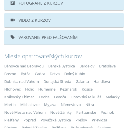
FOTOGRAFIE Z KURZOV
VIDEO Z KURZOV
VAROVANIE PRED FALŠOVANÍM
Miesta opatrovateľských kurzov
Bánovce nad Bebravou
Banská Bystrica
Bardejov
Bratislava
Brezno
Bytča
Čadca
Detva
Dolný Kubín
Dubnica nad Váhom
Dunajská Streda
Galanta
Handlová
Hlohovec
Holíč
Humenné
Kežmarok
Košice
Kráľovský Chlmec
Levice
Levoča
Liptovský Mikuláš
Malacky
Martin
Michalovce
Myjava
Námestovo
Nitra
Nové Mesto nad Váhom
Nové Zámky
Partizánske
Pezinok
Piešťany
Poprad
Považská Bystrica
Prešov
Prievidza
Púchov
Rajecké Teplice
Rožňava
Ružomberok
Sabinov