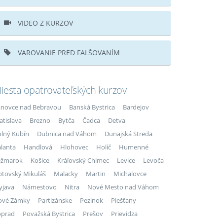
VIDEO Z KURZOV
VAROVANIE PRED FALŠOVANÍM
iesta opatrovateľských kurzov
novce nad Bebravou
Banská Bystrica
Bardejov
atislava
Brezno
Bytča
Čadca
Detva
lný Kubín
Dubnica nad Váhom
Dunajská Streda
lanta
Handlová
Hlohovec
Holíč
Humenné
ežmarok
Košice
Kráľovský Chlmec
Levice
Levoča
ptovský Mikuláš
Malacky
Martin
Michalovce
yjava
Námestovo
Nitra
Nové Mesto nad Váhom
ové Zámky
Partizánske
Pezinok
Piešťany
oprad
Považská Bystrica
Prešov
Prievidza