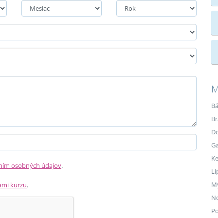
M
Bá
Br
Do
Ga
K
ním osobných údajov
.
Li
M
mi kurzu
.
N
P