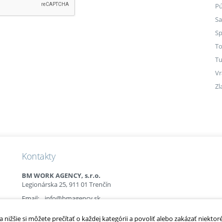
P
Sa
Sp
To
Tu
Vr
Zl
Kontakty
BM WORK AGENCY, s.r.o.
Legionárska 25, 911 01 Trenčín
Email:
info@bmagency.sk
Mobil:
+421 (0)915 863 666
+421 (0)910 385 238
nižšie si môžete prečítať o každej kategórii a povoliť alebo zakázať niektor