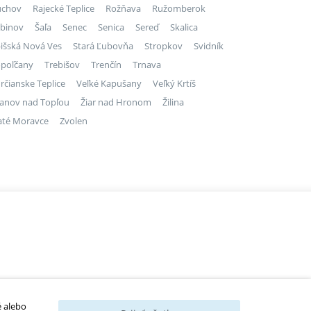
úchov
Rajecké Teplice
Rožňava
Ružomberok
binov
Šaľa
Senec
Senica
Sereď
Skalica
išská Nová Ves
Stará Ľubovňa
Stropkov
Svidník
poľčany
Trebišov
Trenčín
Trnava
rčianske Teplice
Veľké Kapušany
Veľký Krtíš
anov nad Topľou
Žiar nad Hronom
Žilina
até Moravce
Zvolen
é alebo