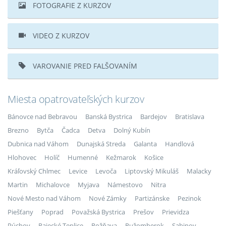
FOTOGRAFIE Z KURZOV
VIDEO Z KURZOV
VAROVANIE PRED FALŠOVANÍM
Miesta opatrovateľských kurzov
Bánovce nad Bebravou
Banská Bystrica
Bardejov
Bratislava
Brezno
Bytča
Čadca
Detva
Dolný Kubín
Dubnica nad Váhom
Dunajská Streda
Galanta
Handlová
Hlohovec
Holíč
Humenné
Kežmarok
Košice
Kráľovský Chlmec
Levice
Levoča
Liptovský Mikuláš
Malacky
Martin
Michalovce
Myjava
Námestovo
Nitra
Nové Mesto nad Váhom
Nové Zámky
Partizánske
Pezinok
Piešťany
Poprad
Považská Bystrica
Prešov
Prievidza
Púchov
Rajecké Teplice
Rožňava
Ružomberok
Sabinov