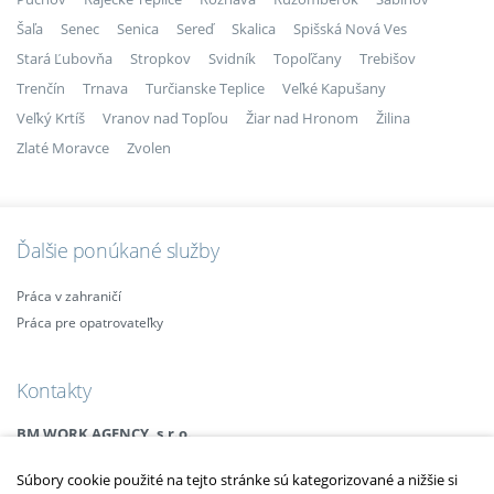
Šaľa
Senec
Senica
Sereď
Skalica
Spišská Nová Ves
Stará Ľubovňa
Stropkov
Svidník
Topoľčany
Trebišov
Trenčín
Trnava
Turčianske Teplice
Veľké Kapušany
Veľký Krtíš
Vranov nad Topľou
Žiar nad Hronom
Žilina
Zlaté Moravce
Zvolen
Ďalšie ponúkané služby
Práca v zahraničí
Práca pre opatrovateľky
Kontakty
BM WORK AGENCY, s.r.o.
Legionárska 25, 911 01 Trenčín
Súbory cookie použité na tejto stránke sú kategorizované a nižšie si
Email:
info@bmagency.sk